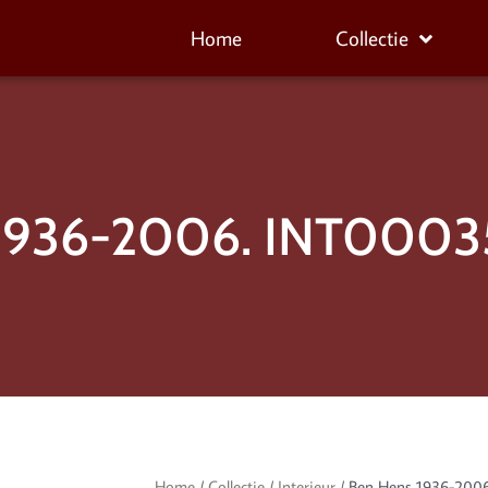
Home
Collectie
1936-2006. INT0003
Home
/
Collectie
/
Interieur
/ Ben Hens 1936-200