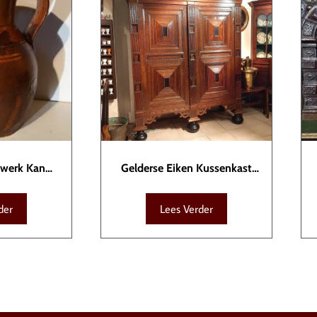
ewerk Kan
Gelderse Eiken Kussenkast
057
KAS00019
der
Lees Verder