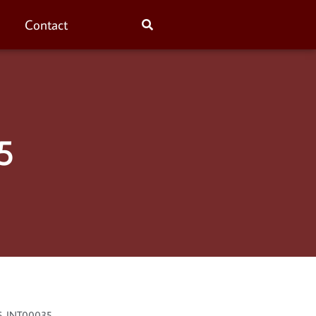
Contact
5
6. INT00035