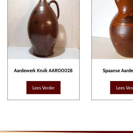
Aardewerk Kruik AAR00028
Spaanse Aard
AAR00
Lees Verder
Lees Ver