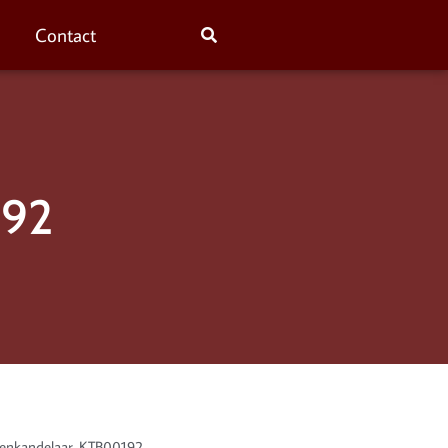
Contact
192
penkandelaar. KTB00192