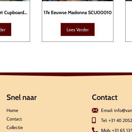
rt Cupboard
17e Eeuwse Madonna SCU00010
12
der
Lees Verder
Snel naar
Contact
Home
Email: info@va
Contact
Tel: +31 40 205
Collectie
Mob: +31 65 13