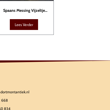
Spaans Messing Vijzeltje
KTB00105
Lees Verder
ndortmontantiek.nl
2 668
50 834