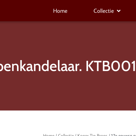
Home
Collectie
penkandelaar. KTB00
Home
/
Collectie
/
Koper Tin Brons
/ 17e eeuwse 