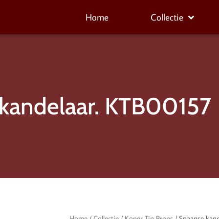
Home
Collectie
kandelaar. KTB00157
Home
/
Collectie
/
Koper Tin Brons
/ Spaanse kan