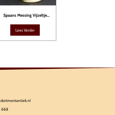
Spaans Messing Vijzeltje
KTB00105
Lees Verder
ndortmontantiek.nl
2 668