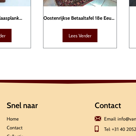
laasplank
Oostenrijkse Betaaltafel 18e Eeuw.
17
TAF00009
der
Lees Verder
Snel naar
Contact
Home
Email: info@va
Contact
Tel: +31 40 205