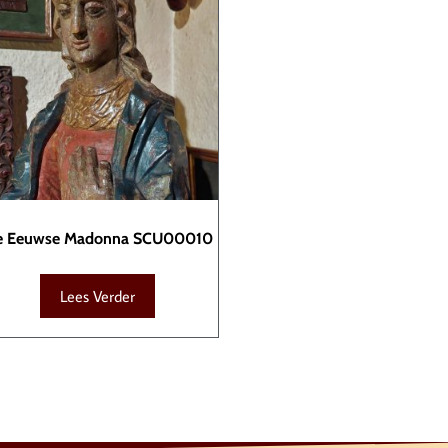
e Eeuwse Madonna SCU00010
Lees Verder