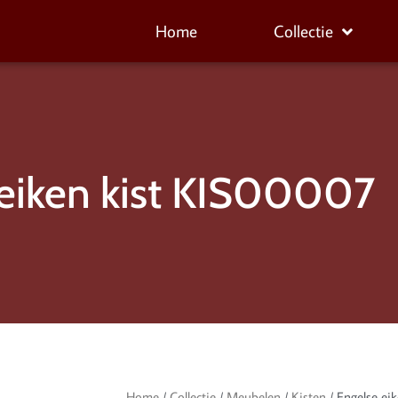
Home
Collectie
eiken kist KIS00007
Home
/
Collectie
/
Meubelen
/
Kisten
/ Engelse ei