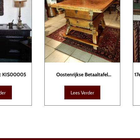
st KIS00005
Oostenrijkse Betaaltafel
17
TAF00010
der
Lees Verder