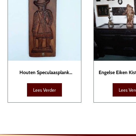
Houten Speculaasplank
Engelse Eiken Ki
VAR00017
Lees Verder
Lees Ver