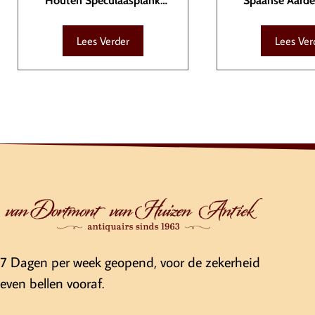
Houten Speculaasplank
Spaanse Aard
VAR00017
AAR00
Lees Verder
Lees Ver
7 Dagen per week geopend, voor de zekerheid
even bellen vooraf.