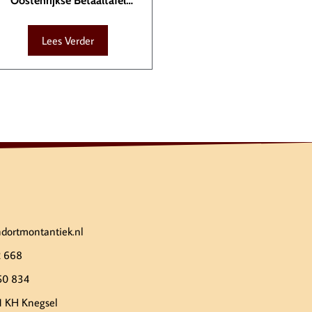
Oostenrijkse Betaaltafel
TAF00010
Lees Verder
ndortmontantiek.nl
2 668
50 834
1 KH Knegsel