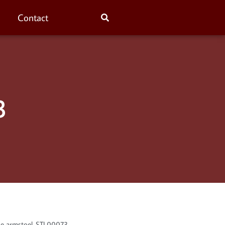
Contact
3
se armstoel. STL00073