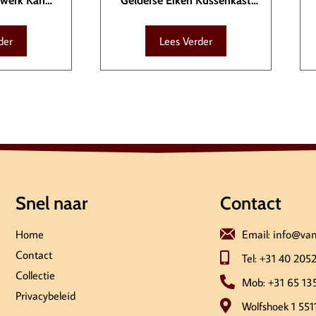
ewerk Kan
Gelderse Eiken Kussenkast
057
KAS00019
der
Lees Verder
Snel naar
Contact
Home
Email: info@va
Contact
Tel: +31 40 205
Collectie
Mob: +31 65 13
Privacybeleid
Wolfshoek 1 551