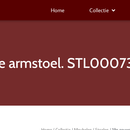
Home
Collectie
e armstoel. STL0007
Home
/
Collectie
/
Meubelen
/
Stoelen
/ 19e eeuw