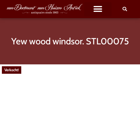
Yew wood windsor. STL00075
Verkocht!