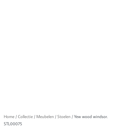
Home
/
Collectie
/
Meubelen
/
Stoelen
/ Yew wood windsor.
STL00075