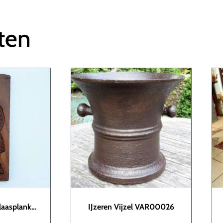
ten
laasplank
IJzeren Vijzel VAR00026
17