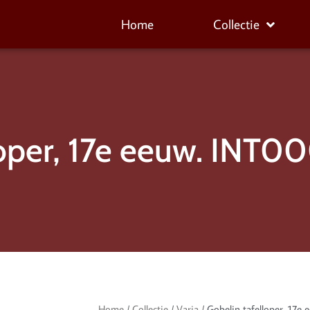
Home
Collectie
loper, 17e eeuw. INT
Home
/
Collectie
/
Varia
/ Gobelin tafelloper, 17e