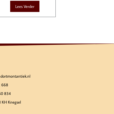
Lees Verder
ndortmontantiek.nl
2 668
50 834
1 KH Knegsel