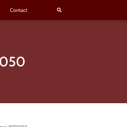
Contact
00050
 eeuw. INT00050