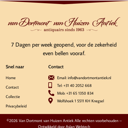
7 Dagen per week geopend, voor de zekerheid
even bellen vooraf.
Snel naar
Contact
Home
Email: info@vandortmontantiek.nl
Tel: +31 40 2052 668
Contact
Mob: +31 65 1350 834
Collectie
Wolfshoek 1 5511 KH Knegsel
Privacybeleid
©2026 Van Dortmont van Huizen Antiek Alle rechten voorbehouden –
Ontwikkeld door
Aslan Webtech